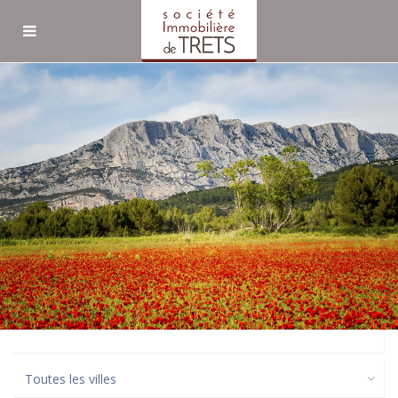
Recherche avancée
Propriétés listés en tant
que Location
Location
Types de biens
Toutes les villes