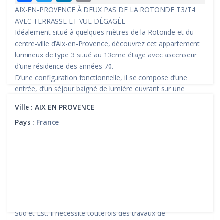
AIX-EN-PROVENCE À DEUX PAS DE LA ROTONDE T3/T4
AVEC TERRASSE ET VUE DÉGAGÉE
Idéalement situé à quelques mètres de la Rotonde et du
centre-ville d’Aix-en-Provence, découvrez cet appartement
lumineux de type 3 situé au 13eme étage avec ascenseur
d’une résidence des années 70.
D’une configuration fonctionnelle, il se compose d’une
entrée, d’un séjour baigné de lumière ouvrant sur une
terrasse exposée plein sud de 5,5 m², d’une cuisine équipée
Ville :
AIX EN PROVENCE
prolongée par une loggia, de deux chambres dont une très
Pays :
France
vaste de 22.63m² issue de la réunion de deux chambres,
offrant la possibilité de recréer facilement une troisième
pour ainsi retrouver une configuration en T4.
Vous trouverez également une salle d’eau, un WC
indépendant ainsi qu’une cave en sous-sol.
L’appartement bénéficie de la climatisation, d’une belle
luminosité et d’une vue panoramique sur la ville et la sainte
Victoire grâce à son étage élevé et sa double exposition
Sud et Est. Il nécessite toutefois des travaux de