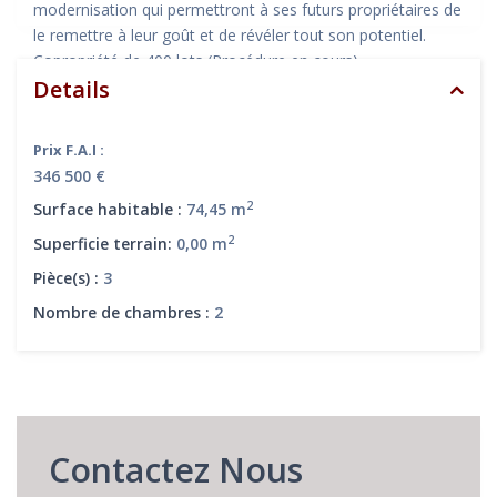
modernisation qui permettront à ses futurs propriétaires de
le remettre à leur goût et de révéler tout son potentiel.
Copropriété de 400 lots (Procédure en cours).
Details
Charges annuelles : 2520.00 euros.
Frais d’agence à la charge du vendeur inclus
Prix F.A.I :
346 500 €
2
Surface habitable :
74,45 m
2
Superficie terrain:
0,00 m
Pièce(s) :
3
Nombre de chambres :
2
Contactez Nous