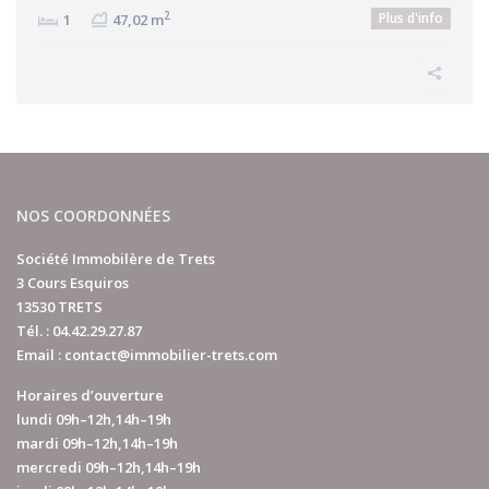
Plus d'info
2
1
47,02 m
NOS COORDONNÉES
Société Immobilère de Trets
3 Cours Esquiros
13530 TRETS
Tél. :
04.42.29.27.87
Email :
contact@immobilier-trets.com
Horaires d’ouverture
lundi 09h–12h,14h–19h
mardi 09h–12h,14h–19h
mercredi 09h–12h,14h–19h