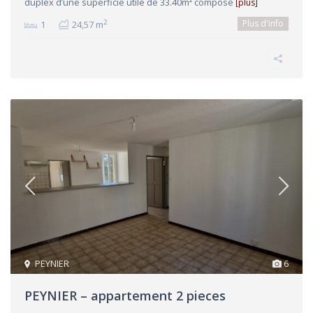
duplex d’une superficie utile de 33.40m² composé
[plus]
Plus d'info
2
1
24,57 m
PEYNIER
6
PEYNIER – appartement 2 pieces