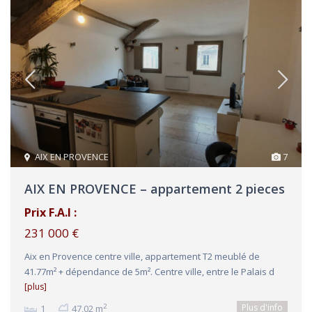
AIX EN PROVENCE
7
AIX EN PROVENCE – appartement 2 pieces
Prix F.A.I :
231 000 €
Aix en Provence centre ville, appartement T2 meublé de
41.77m² + dépendance de 5m². Centre ville, entre le Palais d
[plus]
Plus d'info
2
1
47,02 m