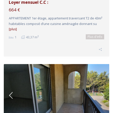
Loyer mensuel C.C :
664 €
APPARTEMENT 1er étage, appartement traversant T2 de 43m²
habitables composé d’une cuisine aménagée donnant su
[plus]
Plus d'info
2
1
43,37 m