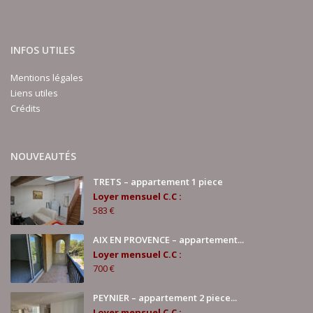
INFOS UTILES
Mentions légales
Liens utiles
Crédits
NOUVEAUTÉS
TRETS – appartement 1 piece
Loyer mensuel C.C :
583 €
AIX EN PROVENCE – appartement...
Loyer mensuel C.C :
700 €
PEYNIER – appartement 2 piece...
Loyer mensuel C.C :