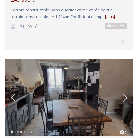
Terrain constructible Dans quartier calme et résidentiel,
terrain constructible de 1 714m².Coefficient d’empr
[plus]
Plus d'info
2
1 714,00 m
ROUGIERS
9