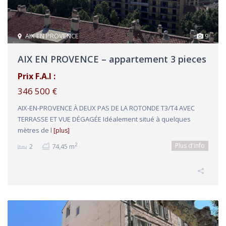
AIX EN PROVENCE
9
AIX EN PROVENCE – appartement 3 pieces
Prix F.A.I :
346 500 €
AIX-EN-PROVENCE À DEUX PAS DE LA ROTONDE T3/T4 AVEC
TERRASSE ET VUE DÉGAGÉE Idéalement situé à quelques
mètres de l
[plus]
Plus d'info
2
2
74,45 m