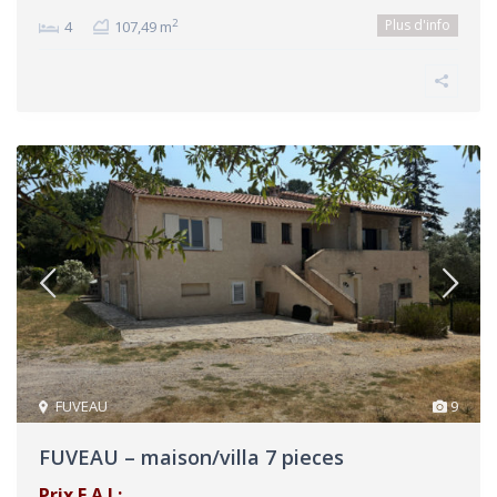
Plus d'info
2
4
107,49 m
FUVEAU
9
FUVEAU – maison/villa 7 pieces
Prix F.A.I :