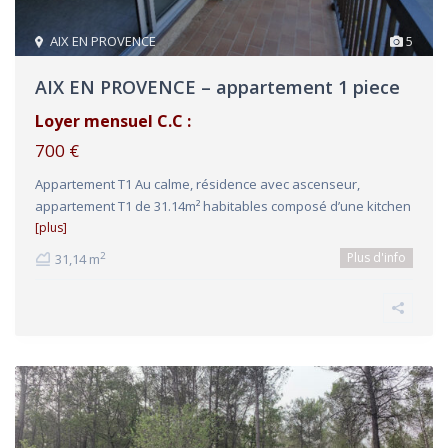
AIX EN PROVENCE
5
AIX EN PROVENCE – appartement 1 piece
Loyer mensuel C.C :
700 €
Appartement T1 Au calme, résidence avec ascenseur,
appartement T1 de 31.14m² habitables composé d’une kitchen
[plus]
Plus d'info
2
31,14 m