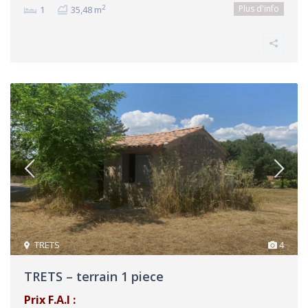
Plus d'info
2
1
35,48 m
TRETS
4
TRETS – terrain 1 piece
Prix F.A.I :