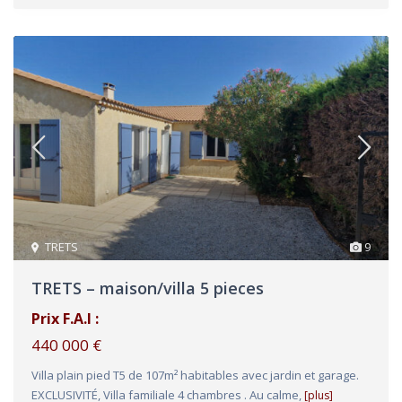
TRETS
9
TRETS – maison/villa 5 pieces
Prix F.A.I :
440 000 €
Villa plain pied T5 de 107m² habitables avec jardin et garage.
EXCLUSIVITÉ, Villa familiale 4 chambres . Au calme,
[plus]