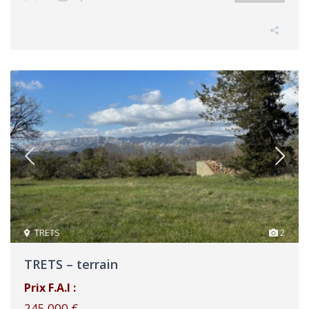
TRETS
2
TRETS – terrain
Prix F.A.I :
245 000 €