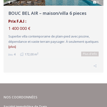
BOUC BEL AIR
9
BOUC BEL AIR – maison/villa 6 pieces
Prix F.A.I :
1 400 000 €
Superbe villa contemporaine de plain-pied avec piscine,
dépendance et vaste terrain paysager. À seulement quelques
[plus]
Plus d'info
2
4
172,00 m
NOS COORDONNÉES
Société Immobilère de Trets