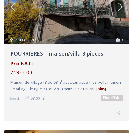
POURRIERES
9
POURRIERES – maison/villa 3 pieces
Prix F.A.I :
219 000 €
Maison de village T3 de 68m² avec terrasse Très belle maison
de village de type 3 d’environ 68m² sur 2 niveau
[plus]
Plus d'info
2
2
68,00 m