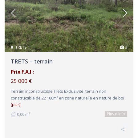
TRETS
3
TRETS – terrain
Prix F.A.I :
25 000 €
Terrain inconstructible Trets Exclusivité, terrain non
constructible de 22 100m² en zone naturelle en nature de boi
[plus]
Plus d'info
2
0,00 m