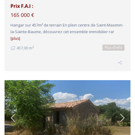
Prix F.A.I :
165 000 €
Hangar sur 457m² de terrain En plein centre de Saint-Maximin-
la-Sainte-Baume, découvrez cet ensemble immobilier rar
[plus]
Plus d'info
2
457,00 m