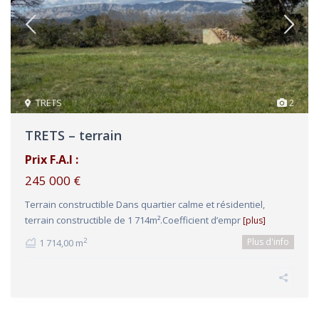
TRETS
2
TRETS – terrain
Prix F.A.I :
245 000 €
Terrain constructible Dans quartier calme et résidentiel,
terrain constructible de 1 714m².Coefficient d’empr
[plus]
Plus d'info
2
1 714,00 m