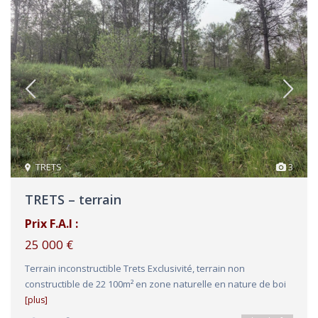
TRETS
3
TRETS – terrain
Prix F.A.I :
25 000 €
Terrain inconstructible Trets Exclusivité, terrain non
constructible de 22 100m² en zone naturelle en nature de boi
[plus]