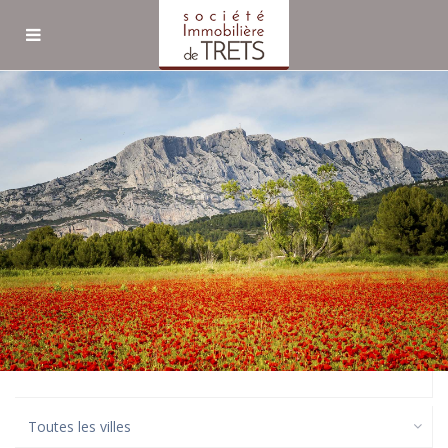
Recherche avancée
Propriétés listés en tant
que Terrains
Location ou Achat
Terrains
Toutes les villes