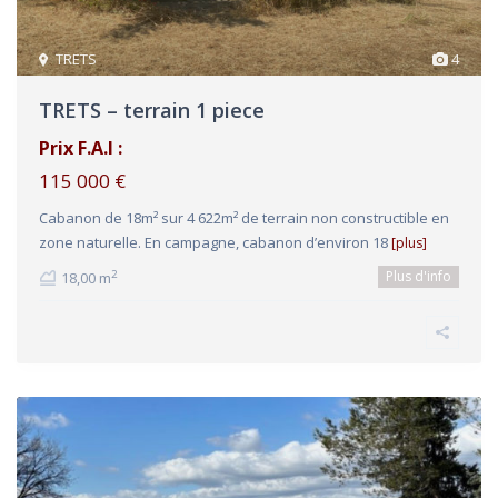
TRETS
4
TRETS – terrain 1 piece
Prix F.A.I :
115 000 €
Cabanon de 18m² sur 4 622m² de terrain non constructible en
zone naturelle. En campagne, cabanon d’environ 18
[plus]
Plus d'info
2
18,00 m