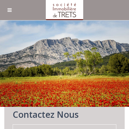
Recherche avancée
Patrice AMATE
|
About Me
Facebook
Twitter
LinkedIn
Email
Contactez Nous